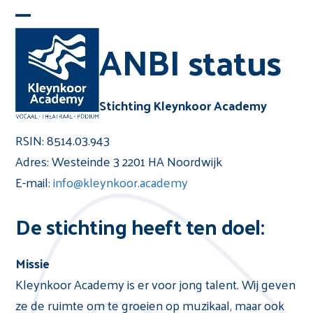
Skip
Open
Close
to
ANBI status
mobile
mobile
content
menu
menu
Stichting Kleynkoor Academy
RSIN: 8514.03.943
Adres: Westeinde 3 2201 HA Noordwijk
E-mail:
info@kleynkoor.academy
De stichting heeft ten doel:
Missie
Kleynkoor Academy is er voor jong talent. Wij geven
ze de ruimte om te groeien op muzikaal, maar ook