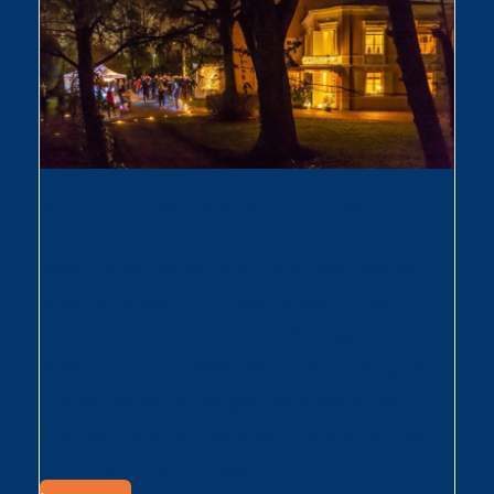
Nieuw kinderkoor project bij Kleynkoor
Academy
Samen onder de sterren Zing je mee met het
kinderkerstkoor? Kleynkoor Academy heeft
weer nieuwe kinderkoor ideeën uitgewerkt voor
kinderen van de basisschool. Onder leiding van
Chantal van der Klugt gaan de kinderen een
prachtige kerstfamilievoorstelling voorbereiden.
De voorstelling zal plaatsvinden…