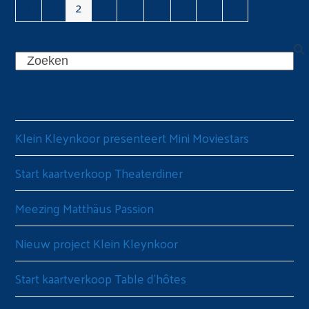
Vorige
Page
Page
Page
Page
Page
Page
Volgende
1
2
3
4
5
…
7
Search
Recente berichten
Klein Kleynkoor presenteert Mini Moviestars
Start kaartverkoop Theaterdiner
Meezing Matthäus Passion
Nieuw project Klein Kleynkoor
Start kaartverkoop Table d’hôtes