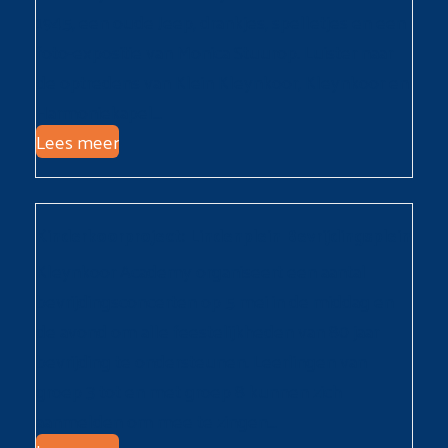
1945, een oude Jeep, drankjes, spelletjes en een
foto-expositie van Monica Stuurop. Luister naar
de optredens van Klein Kleynkoor, Kleynkoor en
Harmoniekapel…
Lees meer
Kinderkoorproject: Lindenplein Bevrijdingsplein
Kleynkoor Academy organiseert een aantal
bevrijdingsconcerten op 5 mei in de middag en
de avond om alle feestelijkheden van 80 jaar
bevrijding te ondersteunen. Leerlingen van
groep 3 tot en met groep 8 kunnen zich
aanmelden om mee te zingen…