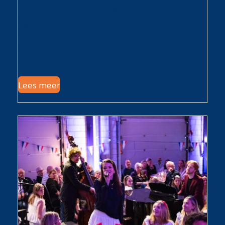
kerstproject? Kleynkoor Academy heeft weer
nieuwe kinderkoor ideeën uitgewerkt voor
kinderen van de basisschool (groep 3 t/m 8).
Onder leiding van Chantal van der Klugt en
Michiel…
Lees meer