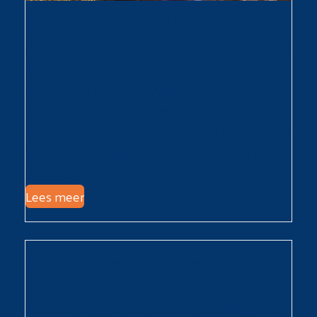
Kerst begint bij Kleynkoor | Start kaartverkoop
Carols bij Kaarslicht In de sfeervol verlichte Oude
Jeroenskerk in Noordwijk Binnen zingen de
zangers van Kleynkoor Academy hun
kerstprogramma begeleid door een
professioneel combo, orgel en strijkkwartet. Een
bezoek aan Carols bij Kaarslicht is inmiddels een
traditie voor velen…
Lees meer
Kinderkerstproject: Op weg naar vrede
Nieuw kinderkoor project bij Kleynkoor
Academy! Zing je mee met het Klein Kleynkoor