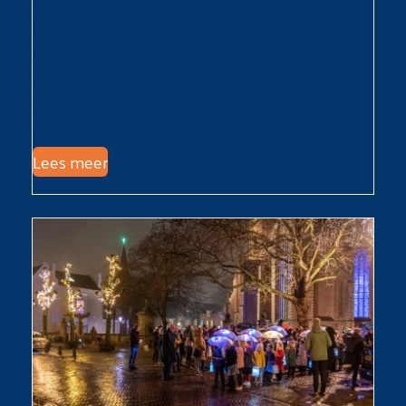
ontmoeting met koor, gastheren, gastvrouwen
en tafelgenoten. Het unieke van de Table
d’hôtes is de intieme sfeer van tafelen bij
mensen thuis, fijne gesprekken, verrast worden
en muziek aan de rand van…
Lees meer