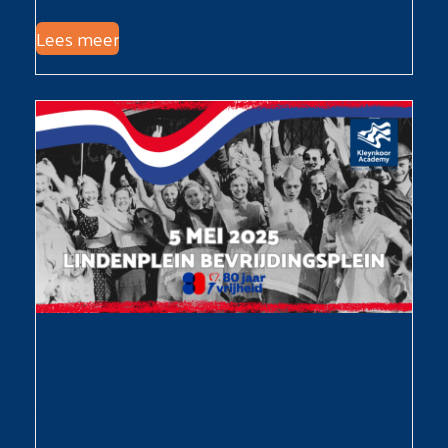
februari…
Lees meer
Programma Lindenplein Bevrijdingsplein
𝗟𝗶𝗻𝗱𝗲𝗻𝗽𝗹𝗲𝗶𝗻 𝗕𝗲𝘃𝗿𝗶𝗷𝗱𝗶𝗻𝗴𝘀𝗽𝗹𝗲𝗶𝗻 Vier de
vrijheid onder de bomen van het Lindenplein
met Kleynkoor Academy! Geniet van muziek uit