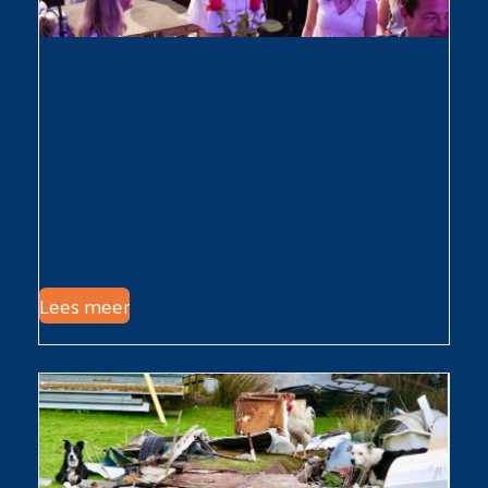
Theaterdiner in september in reprise!
De theaterdiners waren in april al heel snel
uitverkocht. Daarom hebben we besloten l'
Amour Toujours nog een aantal keer uit te
voeren en wel op 13, 14 en 15 september 2024.
Kom genieten van het theaterdiner over de
liefde…
Lees meer