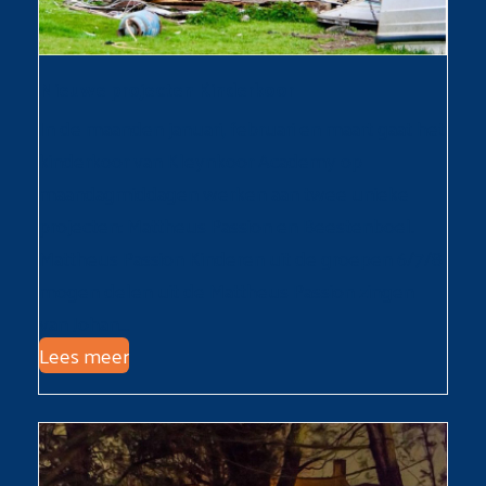
Nieuwe projecten Kinderkoor
In de maanden januari, februari en maart gaat het
kinderkoor van Kleynkoor Academy op
maandagmiddagen werken aan twee unieke
projecten: Mattheus Passion en Beestenboel.
Mattheus Passion Kinderen uit de groepen 6/7/8
mogen delen uit de Mattheus Passion zingen
van Johan…
Lees meer