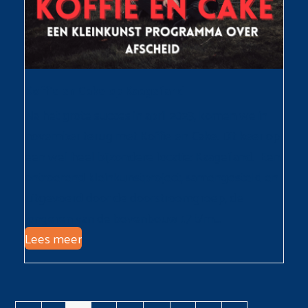
Koffie en Cake op Kaageiland
Na het grote succes in april 2023, komen we in
november terug met Koffie en Cake. Dit keer op
een wel heel bijzondere locatie: Kaageiland. Een
ontroerend kleinkunstproject, samengesteld en
uitgevoerd door de doorstroomgroep, de
jongeren van de bovenbouw 17 t/m…
Lees meer