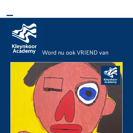
Skip
to
Open
Close
content
mobile
mobile
menu
menu
Word nu ook VRIEND van