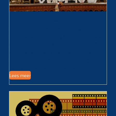
Meezing Matthäus Passion
Klein Kleynkoor – Meezing Matthäus Passion
2026 | Passiezang met zorg Voor kinderen vanaf
groep 7 en onderbouw middelbare school Op 4
april organiseren we samen met o.a. KunstKlank
en Bachkoor Holland een grote Meezing
Matthäus in de Nieuwe Jeroenskerk…
Lees meer