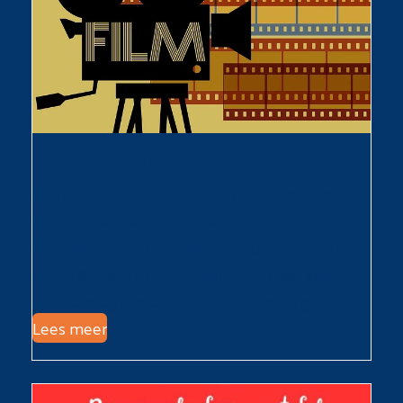
Nieuw project Klein Kleynkoor
Na het succes van de kinder kerstwandeling
komt er een nieuw voorjaarsproject van het
Klein Kleynkoor (voor kinderen uit groep 3 t/m
groep 8) met het thema Film! 🎥 🍿 We starten
op maandag 2 maart weer! De opvoering zal…
Lees meer