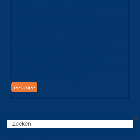
Start kaartverkoop Table d’hôtes
Liefde, muziek en ontmoeting tijdens negende
editie Table d’hôtes van Kleynkoor Academy Op
zaterdag 7 februari organiseert Kleynkoor
Academy voor de negende keer de inmiddels
geliefde Table d’hôtes: een bijzondere
sponsoravond waarmee het koor de projecten
van dit jaar financieel mogelijk…
Lees meer
Search