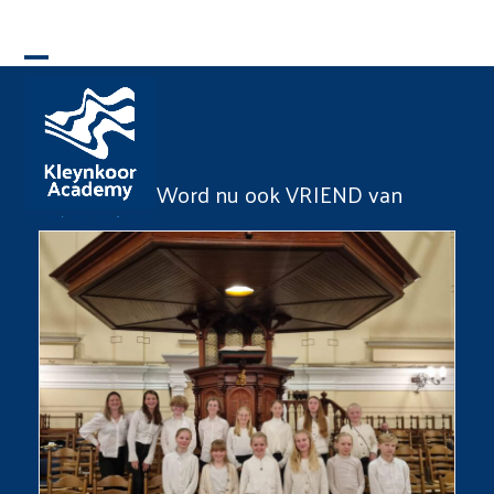
Skip
to
Open
Close
content
mobile
mobile
menu
menu
Word nu ook VRIEND van