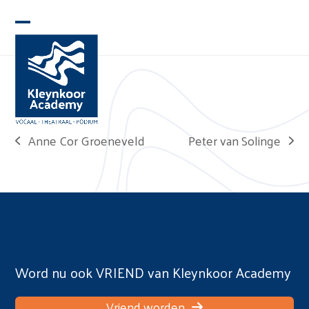
Skip
to
Open
Close
content
mobile
mobile
menu
menu
Peter van Solinge
Anne Cor Groeneveld
next
previous
post:
post:
Word nu ook VRIEND van Kleynkoor Academy
Vriend worden