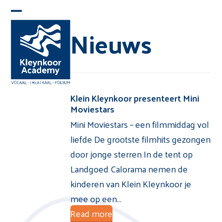
Skip
Open
Close
to
Nieuws
mobile
mobile
content
menu
menu
Klein Kleynkoor presenteert Mini
Moviestars
Mini Moviestars – een filmmiddag vol
liefde De grootste filmhits gezongen
door jonge sterren In de tent op
Landgoed Calorama nemen de
kinderen van Klein Kleynkoor je
mee op een…
Read more