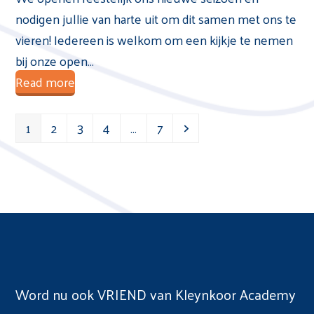
nodigen jullie van harte uit om dit samen met ons te
vieren! Iedereen is welkom om een kijkje te nemen
bij onze open…
Read more
Page
Page
Page
Page
Page
Volgende
1
2
3
4
…
7
Word nu ook VRIEND van Kleynkoor Academy