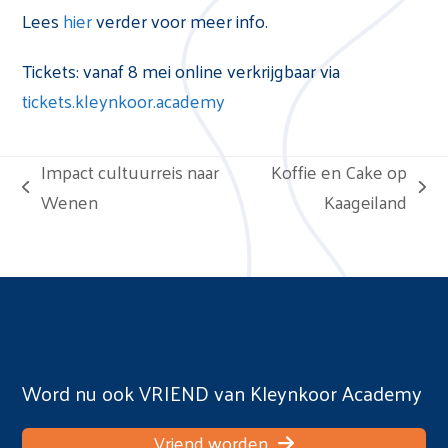
Lees
hier
verder voor meer info.
Tickets: vanaf 8 mei online verkrijgbaar via
tickets.kleynkoor.academy
Impact cultuurreis naar
Koffie en Cake op
previous
next
Wenen
Kaageiland
post:
post:
Word nu ook VRIEND van Kleynkoor Academy
Vriend worden