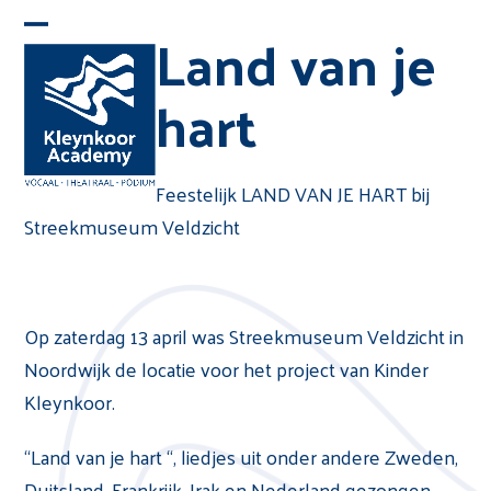
Skip
Land van je
Open
Close
to
mobile
mobile
content
hart
menu
menu
Feestelijk LAND VAN JE HART bij
Streekmuseum Veldzicht
Op zaterdag 13 april was Streekmuseum Veldzicht in
Noordwijk de locatie voor het project van Kinder
Kleynkoor.
“Land van je hart “, liedjes uit onder andere Zweden,
Duitsland, Frankrijk, Irak en Nederland gezongen