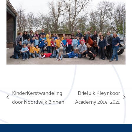
KinderKerstwandeling
Drieluik Kleynkoor
previous
next
door Noordwijk Binnen
Academy 2019- 2021
post:
post: