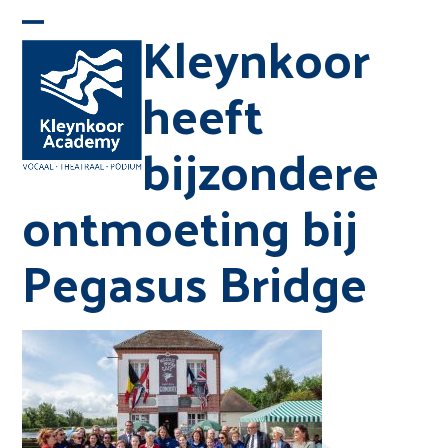
Skip
Kleynkoor
Open
Close
to
mobile
mobile
content
heeft
menu
menu
bijzondere
ontmoeting bij
Pegasus Bridge