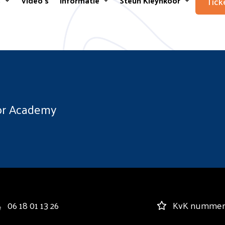
Tick
s
Video’s
Informatie
Steun Kleynkoor
or Academy
06 18 01 13 26
KvK nummer: