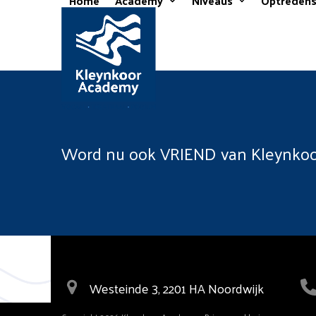
Home
Academy
Niveaus
Optreden
Skip
to
content
Word nu ook VRIEND van Kleynko
Westeinde 3, 2201 HA Noordwijk