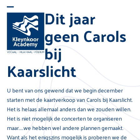
Skip
Dit jaar
Open
Close
to
mobile
mobile
content
geen Carols
menu
menu
bij
Kaarslicht
U bent van ons gewend dat we begin december
starten met de kaartverkoop van Carols bij Kaarslicht.
Het is helaas allemaal anders dan we zouden willen.
Het is niet mogelijk de concerten te organiseren
maar…..we hebben wel andere plannen gemaakt.
Want als het enigszins mogelijk is proberen we de